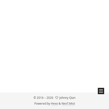
© 2016 –
2026
Johnny Qian
Powered by
Hexo
&
NexT.Mist