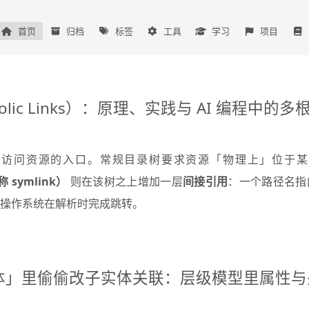
首页
归档
标签
工具
学习
项目
lic Links）：原理、实践与 AI 编程中的
是访问资源的入口。常规目录树要求资源「物理上」位于某
称 symlink）
则在该树之上增加一层
间接引用
：一个路径名指
操作系统在解析时完成跳转。
体」里偷偷改子实体关联：层级模型里属性与