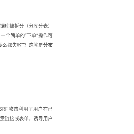
据库被拆分（分库分表）
一个简单的“下单”操作可
要么都失败”？这就是
分布
洞。CSRF 攻击利用了用户在已
意链接或表单，诱导用户